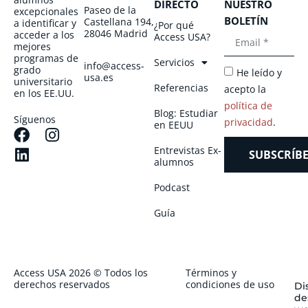
DIRECTO
NUESTRO
Paseo de la
excepcionales
BOLETÍN
Castellana 194,
a identificar y
¿Por qué
28046 Madrid
acceder a los
Access USA?
mejores
programas de
Servicios
info@access-
grado
He leído y
usa.es
universitario
Referencias
acepto la
en los EE.UU.
política de
Blog: Estudiar
Síguenos
privacidad
.
en EEUU
Entrevistas Ex-
SUBSCRÍBE
alumnos
Podcast
Guía
Access USA 2026 © Todos los
Términos y
derechos reservados
condiciones de uso
Di
de