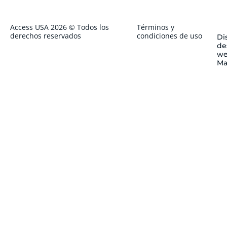
Access USA 2026 © Todos los
Términos y
derechos reservados
condiciones de uso
Di
de
we
Ma