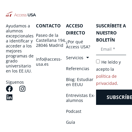
CONTACTO
ACCESO
SUSCRÍBETE A
Ayudamos a
alumnos
DIRECTO
NUESTRO
Paseo de la
excepcionales
BOLETÍN
Castellana 194,
a identificar y
¿Por qué
28046 Madrid
acceder a los
Access USA?
mejores
programas de
Servicios
info@access-
grado
He leído y
usa.es
universitario
Referencias
acepto la
en los EE.UU.
política de
Blog: Estudiar
Síguenos
privacidad
.
en EEUU
Entrevistas Ex-
SUBSCRÍBE
alumnos
Podcast
Guía