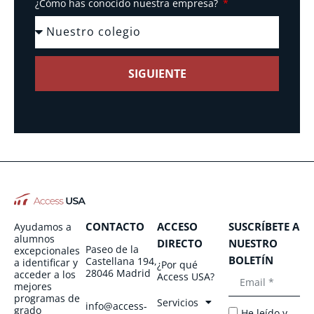
¿Cómo has conocido nuestra empresa?
SIGUIENTE
CONTACTO
ACCESO
SUSCRÍBETE A
Ayudamos a
alumnos
DIRECTO
NUESTRO
Paseo de la
excepcionales
BOLETÍN
Castellana 194,
a identificar y
¿Por qué
28046 Madrid
acceder a los
Access USA?
mejores
programas de
Servicios
info@access-
grado
He leído y