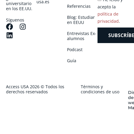
usa.es
universitario
Referencias
acepto la
en los EE.UU.
política de
Blog: Estudiar
Síguenos
privacidad
.
en EEUU
Entrevistas Ex-
SUBSCRÍBE
alumnos
Podcast
Guía
Access USA 2026 © Todos los
Términos y
derechos reservados
condiciones de uso
Di
de
we
Ma