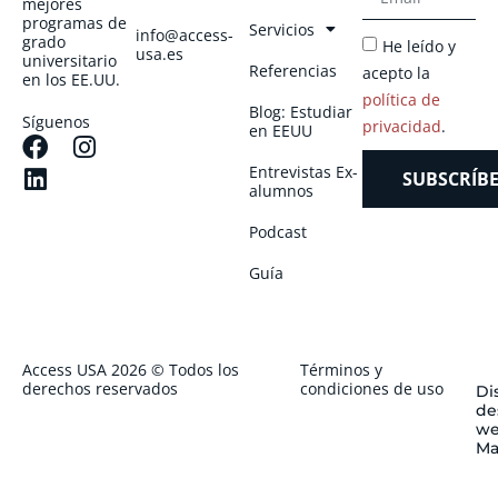
mejores
programas de
Servicios
info@access-
grado
He leído y
usa.es
universitario
Referencias
acepto la
en los EE.UU.
política de
Blog: Estudiar
Síguenos
privacidad
.
en EEUU
Entrevistas Ex-
SUBSCRÍBE
alumnos
Podcast
Guía
Access USA 2026 © Todos los
Términos y
derechos reservados
condiciones de uso
Di
de
we
Ma