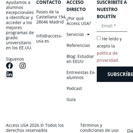
CONTACTO
ACCESO
SUSCRÍBETE A
Ayudamos a
alumnos
DIRECTO
NUESTRO
Paseo de la
excepcionales
BOLETÍN
Castellana 194,
a identificar y
¿Por qué
28046 Madrid
acceder a los
Access USA?
mejores
programas de
Servicios
info@access-
grado
He leído y
usa.es
universitario
Referencias
acepto la
en los EE.UU.
política de
Blog: Estudiar
Síguenos
privacidad
.
en EEUU
Entrevistas Ex-
SUBSCRÍBE
alumnos
Podcast
Guía
Access USA 2026 © Todos los
Términos y
derechos reservados
condiciones de uso
Di