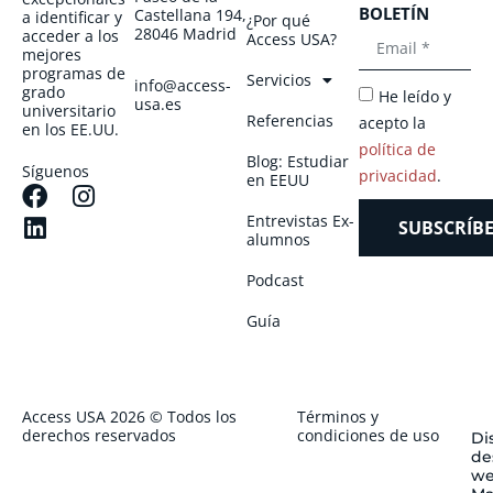
BOLETÍN
Castellana 194,
a identificar y
¿Por qué
28046 Madrid
acceder a los
Access USA?
mejores
programas de
Servicios
info@access-
grado
He leído y
usa.es
universitario
Referencias
acepto la
en los EE.UU.
política de
Blog: Estudiar
Síguenos
privacidad
.
en EEUU
Entrevistas Ex-
SUBSCRÍBE
alumnos
Podcast
Guía
Access USA 2026 © Todos los
Términos y
derechos reservados
condiciones de uso
Di
de
we