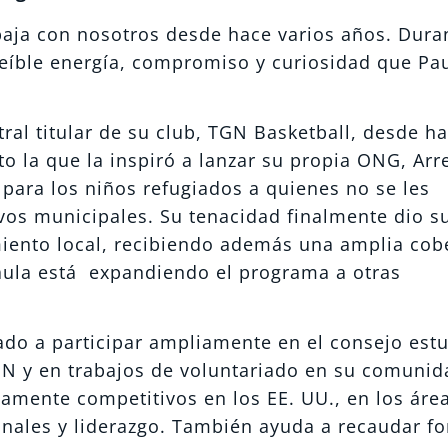
aja con nosotros desde hace varios años. Dura
reíble energía, compromiso y curiosidad que Pa
ral titular de su club, TGN Basketball, desde h
o la que la inspiró a lanzar su propia ONG, Arrel
 para los niños refugiados a quienes no se les
vos municipales. Su tenacidad finalmente dio s
miento local, recibiendo además una amplia cob
 Paula está expandiendo el programa a otras
ado a participar ampliamente en el consejo estu
UN y en trabajos de voluntariado en su comunid
tamente competitivos en los EE. UU., en los áre
onales y liderazgo. También ayuda a recaudar f