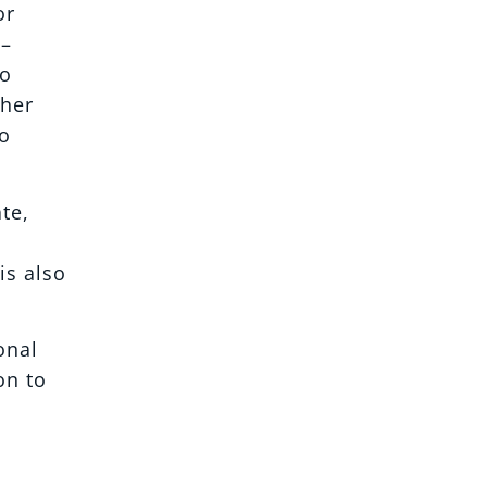
or
 –
to
 her
to
te,
is also
onal
on to