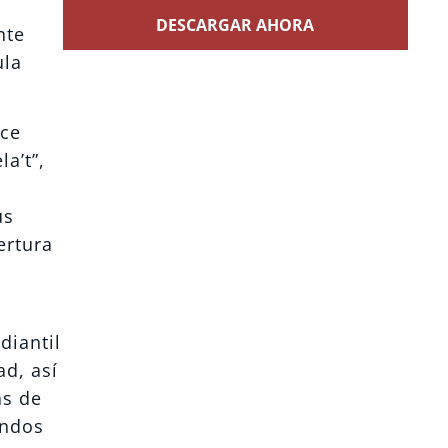
DESCARGAR AHORA
nte
ula
ace
a’t”,
us
ertura
diantil
ad, así
as de
ondos