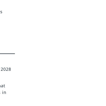
as
f 2028
hat
 in