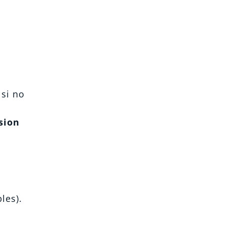
 si no
sion
les).