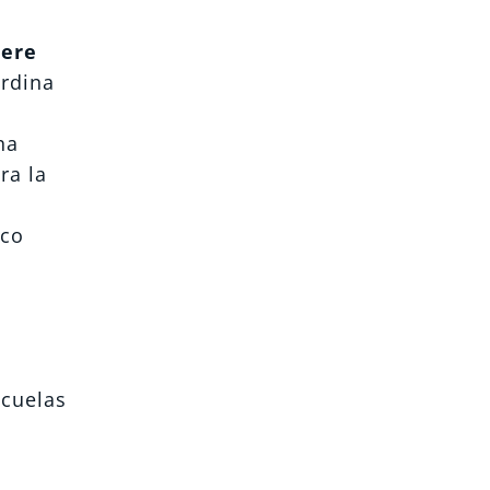
iere
ordina
ha
ra la
ico
scuelas