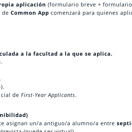
ropia aplicación
(formulario breve + formulari
n de
Common App
comenzará para quienes apl
ulada a la facultad a la que se aplica.
.
.
).
icial de
First-Year Applicants
.
nibilidad)
 te asignan un/a antiguo/a alumno/a entre
sept
revista (puede ser virtual).