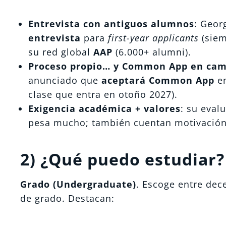
Entrevista con antiguos alumnos
: Geor
entrevista
para
first-year applicants
(siem
su red global
AAP
(6.000+ alumni).
Proceso propio… y Common App en ca
anunciado que
aceptará Common App
en
clase que entra en otoño 2027).
Exigencia académica + valores
: su eval
pesa mucho; también cuentan motivación, 
2) ¿Qué puedo estudiar?
Grado (Undergraduate)
. Escoge entre de
de grado. Destacan: