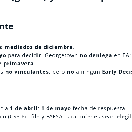
ante
 a
mediados de diciembre
.
yo
para decidir. Georgetown
no deniega
en EA:
e primavera.
es
no vinculantes
, pero
no
a ningún
Early Deci
acia
1 de abril
;
1 de mayo
fecha de respuesta.
ero
(CSS Profile y FAFSA para quienes sean elegib