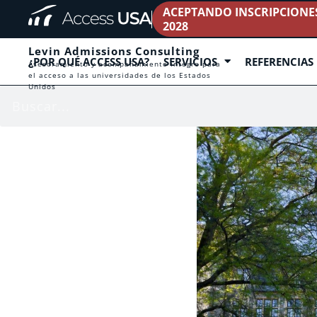
ACEPTANDO INSCRIPCIONES 
2028
Levin Admissions Consulting
¿POR QUÉ ACCESS USA?
SERVICIOS
REFERENCIAS
Asesoramiento y acompañamiento íntegro para
el acceso a las universidades de los Estados
Unidos