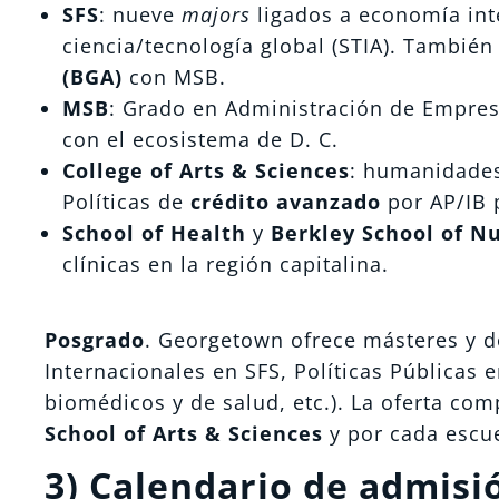
SFS
: nueve
majors
ligados a economía inte
ciencia/tecnología global (STIA). También
(BGA)
con MSB.
MSB
: Grado en Administración de Empresa
con el ecosistema de D. C.
College of Arts & Sciences
: humanidades 
Políticas de
crédito avanzado
por AP/IB p
School of Health
y
Berkley School of N
clínicas en la región capitalina.
Posgrado
. Georgetown ofrece másteres y d
Internacionales en SFS, Políticas Públicas 
biomédicos y de salud, etc.). La oferta com
School of Arts & Sciences
y por cada escue
3) Calendario de admisió