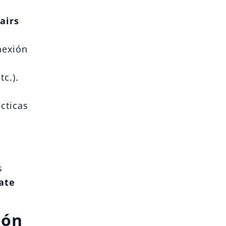
airs
nexión
c.).
ácticas
s
ate
ión