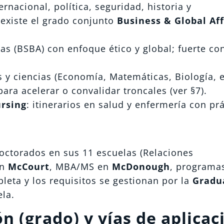
rnacional, política, seguridad, historia y
 existe el grado conjunto
Business & Global Aff
s (BSBA) con enfoque ético y global; fuerte co
y ciencias (Economía, Matemáticas, Biología, et
ara acelerar o convalidar troncales (ver §7).
ursing
: itinerarios en salud y enfermería con pr
octorados en sus 11 escuelas (Relaciones
en
McCourt
, MBA/MS en
McDonough
, programa
pleta y los requisitos se gestionan por la
Gradu
la.
n (grado) y vías de aplicac