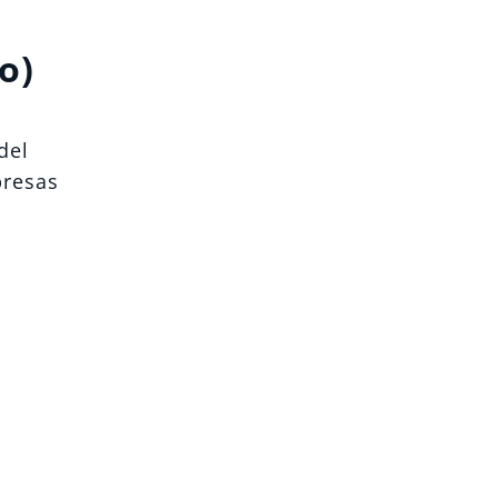
o)
del
presas