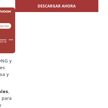
DESCARGAR AHORA
 ONG y
res
sa y
ales
,
n para
y