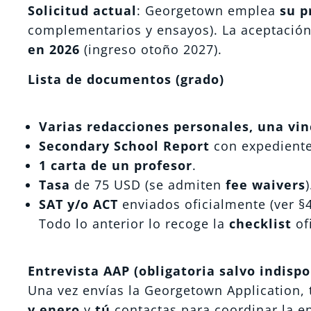
Solicitud actual
: Georgetown emplea
su p
complementarios y ensayos). La aceptació
en 2026
(ingreso otoño 2027).
Lista de documentos (grado)
Varias redacciones personales, una vinc
Secondary School Report
con expediente
1 carta de un profesor
.
Tasa
de 75 USD (se admiten
fee waivers
)
SAT y/o ACT
enviados oficialmente (ver §4
Todo lo anterior lo recoge la
checklist
of
Entrevista AAP (obligatoria salvo indispo
Una vez envías la Georgetown Application,
y enero
y
tú
contactas para coordinar la ent