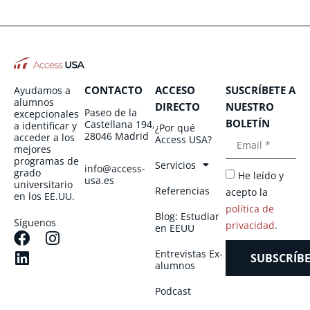
CONTACTO
ACCESO
SUSCRÍBETE A
Ayudamos a
alumnos
DIRECTO
NUESTRO
Paseo de la
excepcionales
BOLETÍN
Castellana 194,
a identificar y
¿Por qué
28046 Madrid
acceder a los
Access USA?
mejores
programas de
Servicios
info@access-
grado
He leído y
usa.es
universitario
Referencias
acepto la
en los EE.UU.
política de
Blog: Estudiar
Síguenos
privacidad
.
en EEUU
Entrevistas Ex-
SUBSCRÍBE
alumnos
Podcast