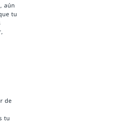
, aún
que tu
s
r,
r de
s tu