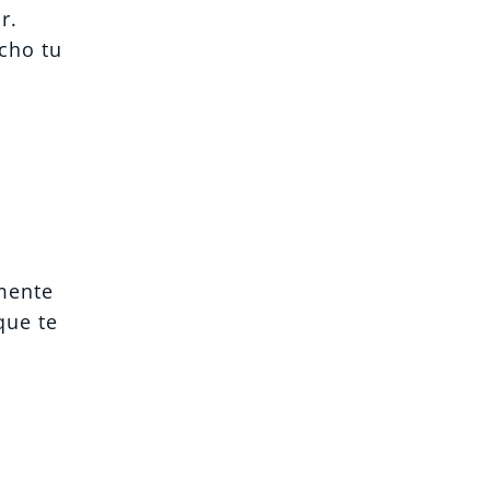
r.
cho tu
lmente
que te
o