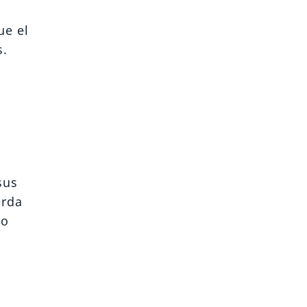
ue el
s.
sus
erda
mo