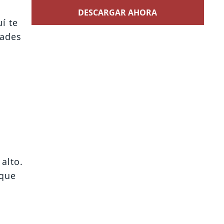
DESCARGAR AHORA
í te
dades
alto.
 que