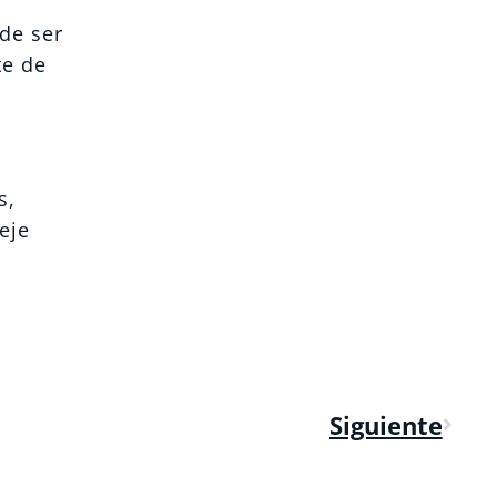
de ser
te de
s,
eje
Siguiente