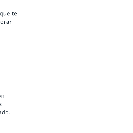
 que te
jorar
on
s
ado.