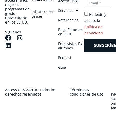
acceder a los
Access USA?
mejores
programas de
Servicios
info@access-
grado
He leído y
usa.es
universitario
Referencias
acepto la
en los EE.UU.
política de
Blog: Estudiar
Síguenos
privacidad
.
en EEUU
Entrevistas Ex-
SUBSCRÍBE
alumnos
Podcast
Guía
Access USA 2026 © Todos los
Términos y
derechos reservados
condiciones de uso
Di
de
we
Ma