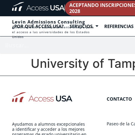
ACEPTANDO INSCRIPCIONES 
2028
Levin Admissions Consulting
¿POR QUÉ ACCESS USA?
SERVICIOS
REFERENCIAS
Asesoramiento y acompañamiento íntegro para
el acceso a las universidades de los Estados
Unidos
University of Tam
CONTACTO
Paseo de la C
Ayudamos a alumnos excepcionales
a identificar y acceder a los mejores
programas de grado universitario en