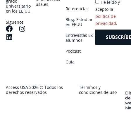
grado
He leído y
usa.es
universitario
Referencias
acepto la
en los EE.UU.
política de
Blog: Estudiar
Síguenos
privacidad
.
en EEUU
Entrevistas Ex-
SUBSCRÍBE
alumnos
Podcast
Guía
Access USA 2026 © Todos los
Términos y
derechos reservados
condiciones de uso
Di
de
we
Ma