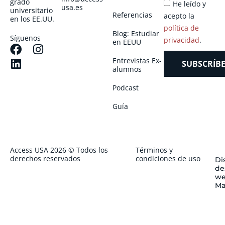
grado
He leído y
usa.es
universitario
Referencias
acepto la
en los EE.UU.
política de
Blog: Estudiar
Síguenos
privacidad
.
en EEUU
Entrevistas Ex-
SUBSCRÍBE
alumnos
Podcast
Guía
Access USA 2026 © Todos los
Términos y
derechos reservados
condiciones de uso
Di
de
we
Ma