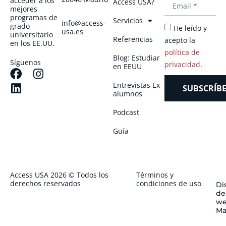
acceder a los
Access USA?
mejores
programas de
Servicios
info@access-
grado
He leído y
usa.es
universitario
Referencias
acepto la
en los EE.UU.
política de
Blog: Estudiar
Síguenos
privacidad
.
en EEUU
Entrevistas Ex-
SUBSCRÍBE
alumnos
Podcast
Guía
Access USA 2026 © Todos los
Términos y
derechos reservados
condiciones de uso
Di
de
we
Ma