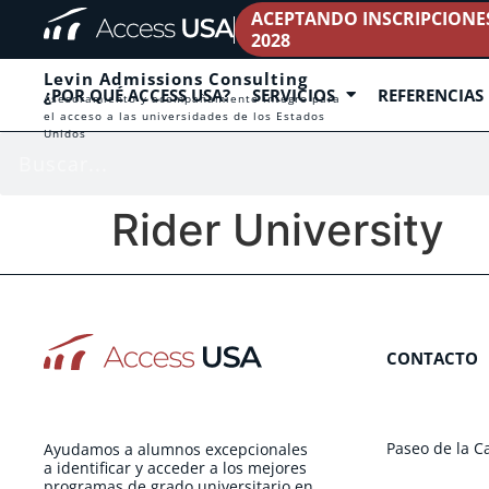
ACEPTANDO INSCRIPCIONES 
2028
Levin Admissions Consulting
¿POR QUÉ ACCESS USA?
SERVICIOS
REFERENCIAS
Asesoramiento y acompañamiento íntegro para
el acceso a las universidades de los Estados
Unidos
Rider University
CONTACTO
Paseo de la C
Ayudamos a alumnos excepcionales
a identificar y acceder a los mejores
programas de grado universitario en