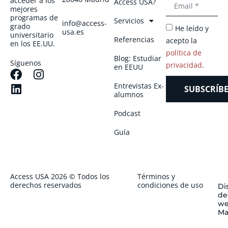
acceder a los
Access USA?
mejores
programas de
Servicios
info@access-
grado
He leído y
usa.es
universitario
Referencias
acepto la
en los EE.UU.
política de
Blog: Estudiar
Síguenos
privacidad
.
en EEUU
Entrevistas Ex-
SUBSCRÍBE
alumnos
Podcast
Guía
Access USA 2026 © Todos los
Términos y
derechos reservados
condiciones de uso
Di
de
we
Ma