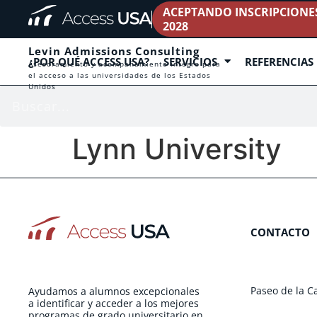
ACEPTANDO INSCRIPCIONES 
2028
Levin Admissions Consulting
¿POR QUÉ ACCESS USA?
SERVICIOS
REFERENCIAS
Asesoramiento y acompañamiento íntegro para
el acceso a las universidades de los Estados
Unidos
Lynn University
CONTACTO
Paseo de la C
Ayudamos a alumnos excepcionales
a identificar y acceder a los mejores
programas de grado universitario en