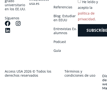
grado
He leído y
usa.es
universitario
Referencias
acepto la
en los EE.UU.
política de
Blog: Estudiar
Síguenos
privacidad
.
en EEUU
Entrevistas Ex-
SUBSCRÍBE
alumnos
Podcast
Guía
Access USA 2026 © Todos los
Términos y
derechos reservados
condiciones de uso
Di
de
we
Ma