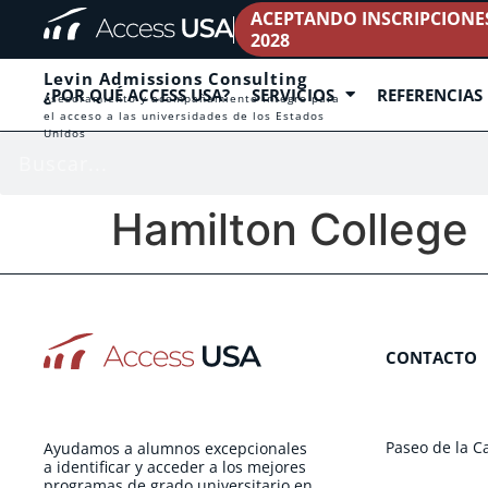
ACEPTANDO INSCRIPCIONES 
2028
Levin Admissions Consulting
¿POR QUÉ ACCESS USA?
SERVICIOS
REFERENCIAS
Asesoramiento y acompañamiento íntegro para
el acceso a las universidades de los Estados
Unidos
Hamilton College
CONTACTO
Paseo de la C
Ayudamos a alumnos excepcionales
a identificar y acceder a los mejores
programas de grado universitario en