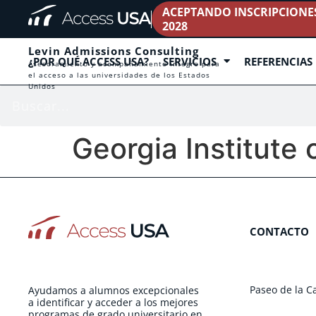
ACEPTANDO INSCRIPCIONES 
2028
Levin Admissions Consulting
¿POR QUÉ ACCESS USA?
SERVICIOS
REFERENCIAS
Asesoramiento y acompañamiento íntegro para
el acceso a las universidades de los Estados
Unidos
Georgia Institut
CONTACTO
Paseo de la C
Ayudamos a alumnos excepcionales
a identificar y acceder a los mejores
programas de grado universitario en