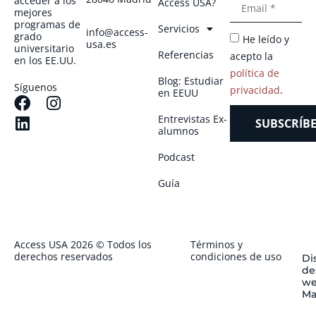
acceder a los
Access USA?
mejores
programas de
Servicios
info@access-
grado
He leído y
usa.es
universitario
Referencias
acepto la
en los EE.UU.
política de
Blog: Estudiar
Síguenos
privacidad
.
en EEUU
Entrevistas Ex-
SUBSCRÍBE
alumnos
Podcast
Guía
Access USA 2026 © Todos los
Términos y
derechos reservados
condiciones de uso
Di
de
we
Ma