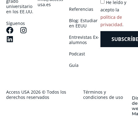
grado
He leído y
usa.es
universitario
Referencias
acepto la
en los EE.UU.
política de
Blog: Estudiar
Síguenos
privacidad
.
en EEUU
Entrevistas Ex-
SUBSCRÍBE
alumnos
Podcast
Guía
Access USA 2026 © Todos los
Términos y
derechos reservados
condiciones de uso
Di
de
we
Ma