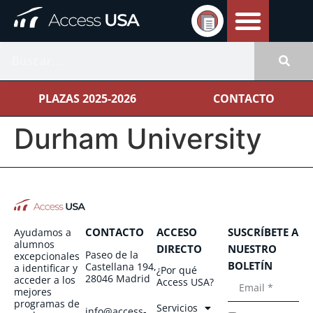
PLAZAS 2025-2026
CONTACTO
Durham University
CONTACTO
ACCESO
SUSCRÍBETE A
Ayudamos a
alumnos
DIRECTO
NUESTRO
Paseo de la
excepcionales
BOLETÍN
Castellana 194,
a identificar y
¿Por qué
28046 Madrid
acceder a los
Access USA?
mejores
programas de
Servicios
info@access-