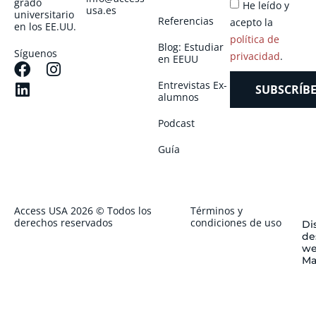
grado
He leído y
usa.es
universitario
Referencias
acepto la
en los EE.UU.
política de
Blog: Estudiar
Síguenos
privacidad
.
en EEUU
Entrevistas Ex-
SUBSCRÍBE
alumnos
Podcast
Guía
Access USA 2026 © Todos los
Términos y
derechos reservados
condiciones de uso
Di
de
we
Ma