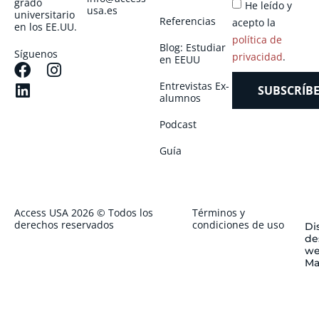
grado
He leído y
usa.es
universitario
Referencias
acepto la
en los EE.UU.
política de
Blog: Estudiar
Síguenos
privacidad
.
en EEUU
Entrevistas Ex-
SUBSCRÍBE
alumnos
Podcast
Guía
Access USA 2026 © Todos los
Términos y
derechos reservados
condiciones de uso
Di
de
we
Ma