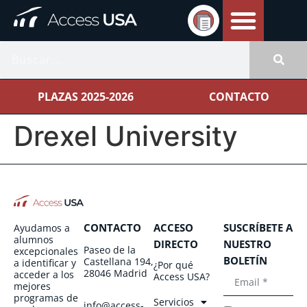
PLAZAS 2025-2026
CONTACTO
Drexel University
CONTACTO
ACCESO
SUSCRÍBETE A
Ayudamos a
alumnos
DIRECTO
NUESTRO
Paseo de la
excepcionales
BOLETÍN
Castellana 194,
a identificar y
¿Por qué
28046 Madrid
acceder a los
Access USA?
mejores
programas de
Servicios
info@access-