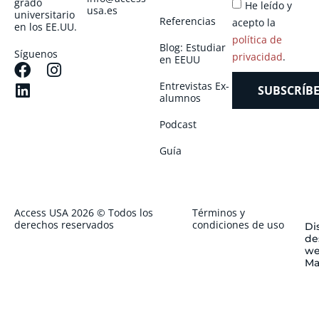
grado
He leído y
usa.es
universitario
Referencias
acepto la
en los EE.UU.
política de
Blog: Estudiar
Síguenos
privacidad
.
en EEUU
Entrevistas Ex-
SUBSCRÍBE
alumnos
Podcast
Guía
Access USA 2026 © Todos los
Términos y
derechos reservados
condiciones de uso
Di
de
we
Ma