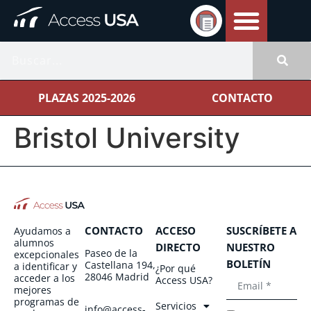
PLAZAS 2025-2026
CONTACTO
Bristol University
CONTACTO
ACCESO
SUSCRÍBETE A
Ayudamos a
alumnos
DIRECTO
NUESTRO
Paseo de la
excepcionales
BOLETÍN
Castellana 194,
a identificar y
¿Por qué
28046 Madrid
acceder a los
Access USA?
mejores
programas de
Servicios
info@access-