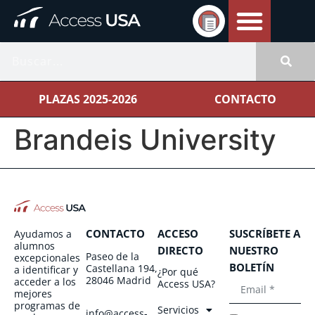
PLAZAS 2025-2026
CONTACTO
Brandeis University
CONTACTO
ACCESO
SUSCRÍBETE A
Ayudamos a
alumnos
DIRECTO
NUESTRO
Paseo de la
excepcionales
BOLETÍN
Castellana 194,
a identificar y
¿Por qué
28046 Madrid
acceder a los
Access USA?
mejores
programas de
Servicios
info@access-