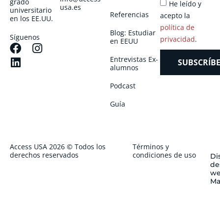
grado
He leído y
usa.es
universitario
Referencias
acepto la
en los EE.UU.
política de
Blog: Estudiar
Síguenos
privacidad
.
en EEUU
Entrevistas Ex-
SUBSCRÍBE
alumnos
Podcast
Guía
Access USA 2026 © Todos los
Términos y
derechos reservados
condiciones de uso
Di
de
we
Ma