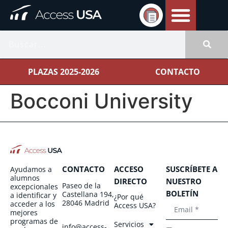
PLAZAS 2025-2026
CONTACTO
Bocconi University
CONTACTO
ACCESO
SUSCRÍBETE A
Ayudamos a
alumnos
DIRECTO
NUESTRO
Paseo de la
excepcionales
BOLETÍN
Castellana 194,
a identificar y
¿Por qué
28046 Madrid
acceder a los
Access USA?
mejores
programas de
Servicios
info@access-