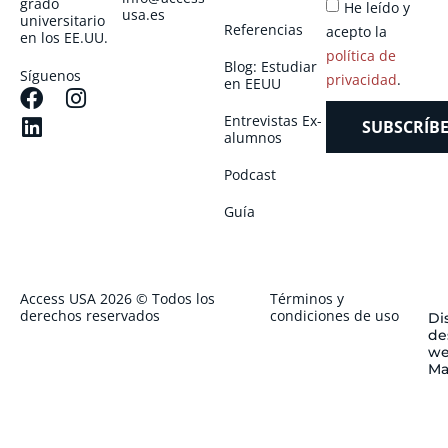
grado
He leído y
usa.es
universitario
Referencias
acepto la
en los EE.UU.
política de
Blog: Estudiar
Síguenos
privacidad
.
en EEUU
Entrevistas Ex-
SUBSCRÍBE
alumnos
Podcast
Guía
Access USA 2026 © Todos los
Términos y
derechos reservados
condiciones de uso
Di
de
we
Ma