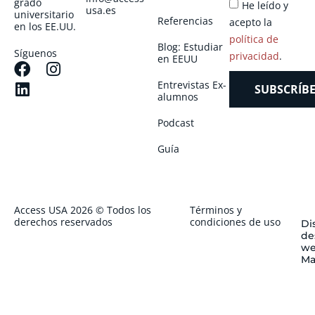
grado
He leído y
usa.es
universitario
Referencias
acepto la
en los EE.UU.
política de
Blog: Estudiar
Síguenos
privacidad
.
en EEUU
Entrevistas Ex-
SUBSCRÍBE
alumnos
Podcast
Guía
Access USA 2026 © Todos los
Términos y
derechos reservados
condiciones de uso
Di
de
we
Ma