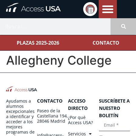
PLAZAS 2025-2026
CONTACTO
Allegheny College
CONTACTO
ACCESO
SUSCRÍBETE A
Ayudamos a
alumnos
DIRECTO
NUESTRO
Paseo de la
excepcionales
BOLETÍN
Castellana 194,
a identificar y
¿Por qué
28046 Madrid
acceder a los
Access USA?
mejores
programas de
Servicios
info@access-