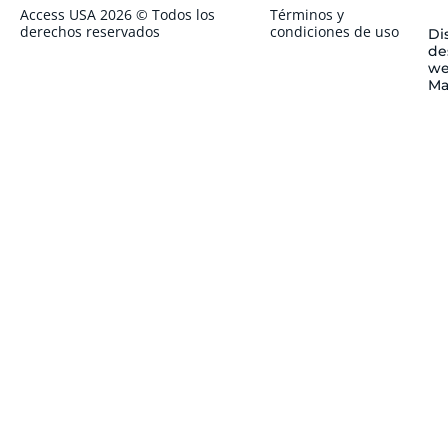
Access USA 2026 © Todos los
Términos y
derechos reservados
condiciones de uso
Di
de
we
Ma