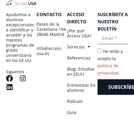
CONTACTO
ACCESO
SUSCRÍBETE A
Ayudamos a
alumnos
DIRECTO
NUESTRO
Paseo de la
excepcionales
BOLETÍN
Castellana 194,
a identificar y
¿Por qué
28046 Madrid
acceder a los
Access USA?
mejores
programas de
Servicios
info@access-
grado
He leído y
usa.es
universitario
Referencias
acepto la
en los EE.UU.
política de
Blog: Estudiar
Síguenos
privacidad
.
en EEUU
Entrevistas Ex-
SUBSCRÍBE
alumnos
Podcast
Guía